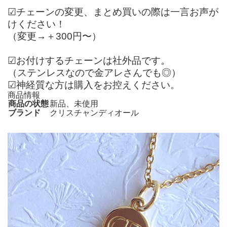
☑︎チェーンの変更、まとめ買いの際は一言お声が
けください！
（変更→＋300円〜）
☑︎お付けするチェーンは社外品です。
（ステンレスなので金アレさんでも◎）
☑︎神経質な方は購入をお控えください。
商品情報
商品の状態
新品、未使用
ブランド
クリスチャンディオール