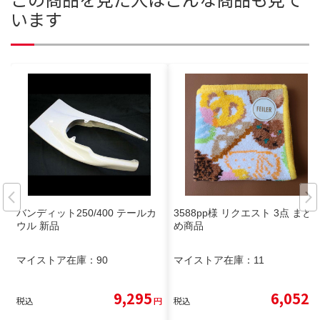
います
バンディット250/400 テールカ
3588pp様 リクエスト 3点 まと
ウル 新品
め商品
マイストア在庫：
90
マイストア在庫：
11
9,295
6,052
税込
円
税込
円