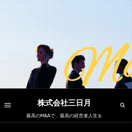
内
容
を
ス
キ
ッ
プ
株式会社三日月
最高のM&Aで、最高の経営者人生を