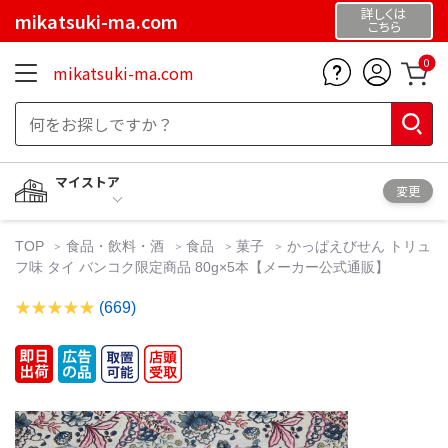
詳しくは
mikatsuki-ma.com
こちら
0
mikatsuki-ma.com
マイストア
変更
TOP
食品・飲料・酒
食品
菓子
かっぱえびせん トリュ
フ味 タイ バンコク限定商品 80g×5本【メーカー公式通販】
(669)