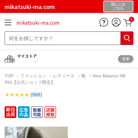
詳しくは
mikatsuki-ma.com
こちら
0
mikatsuki-ma.com
マイストア
変更
TOP
ファッション
レディース
靴
New Balance NB
993【公式ショップ限定】
(968)