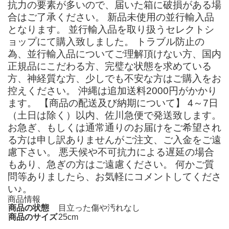
抗力の要素が多いので、届いた箱に破損がある場
合はご了承ください。 新品未使用の並行輸入品
となります。 並行輸入品を取り扱うセレクトシ
ョップにて購入致しました。 トラブル防止の
為、並行輸入品についてご理解頂けない方、国内
正規品にこだわる方、完璧な状態を求めている
方、神経質な方、少しでも不安な方はご購入をお
控えください。 沖縄は追加送料2000円がかかり
ます。 【商品の配送及び納期について】 4～7日
（土日は除く）以内、佐川急便で発送致します。
お急ぎ、もしくは通常通りのお届けをご希望され
る方は申し訳ありませんがご注文、ご入金をご遠
慮下さい。 悪天候や不可抗力による遅延の場合
もあり、急ぎの方はご遠慮ください。 何かご質
問等ありましたら、お気軽にコメントしてくださ
い♪。
商品情報
商品の状態
目立った傷や汚れなし
商品のサイズ
25cm