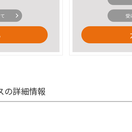
いて
受
る
スの詳細情報