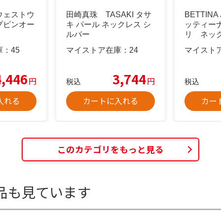
ウェストウ
田崎真珠 TASAKI タサ
BETTINA
プピンオー
キ パール ネックレス シ
ッティー
ルバー
リ ネッ
庫：
45
マイストア在庫：
24
マイスト
4,446
3,744
円
円
税込
税込
入れる
カートに入れる
カー
このカテゴリをもっと見る
品も見ています