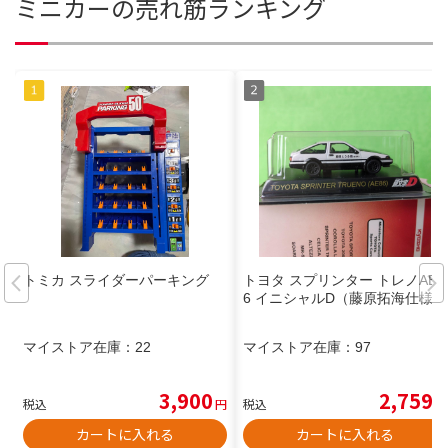
ミニカーの売れ筋ランキング
トミカ スライダーパーキング
トヨタ スプリンター トレノAE8
6 イニシャルD（藤原拓海仕様）
マイストア在庫：
22
マイストア在庫：
97
3,900
2,759
税込
円
税込
円
カートに入れる
カートに入れる