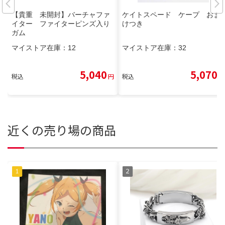
【貴重 未開封】バーチャファ
ケイトスペード ケープ おま
イター ファイターピンズ入り
けつき
ガム
マイストア在庫：
12
マイストア在庫：
32
5,040
5,070
税込
円
税込
円
近くの売り場の商品