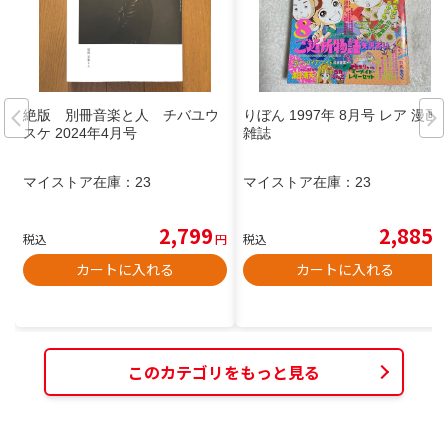
絶版 別冊音楽と人 チバユウ
りぼん 1997年 8月号 レア 漫画
スケ 2024年4月号
雑誌
マイストア在庫：
23
マイストア在庫：
23
2,799
2,885
税込
円
税込
円
カートに入れる
カートに入れる
このカテゴリをもっと見る