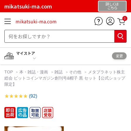
詳しくは
mikatsuki-ma.com
こちら
0
mikatsuki-ma.com
マイストア
変更
TOP
本・雑誌・漫画
雑誌
その他
メタプラネット株主
総会 ビットコインマガジン創刊号&帽子 黒 セット【公式ショップ
限定】
(92)