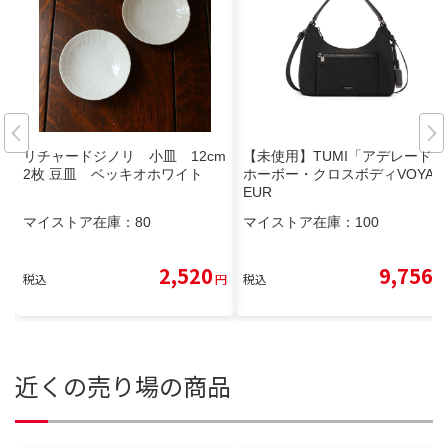
リチャードジノリ 小皿 12cm
【未使用】TUMI「アデレード」
2枚 豆皿 ベッキオホワイト
ホーボー・クロスボディVOYAG
EUR
マイストア在庫：
80
マイストア在庫：
100
2,520
9,756
税込
円
税込
円
近くの売り場の商品