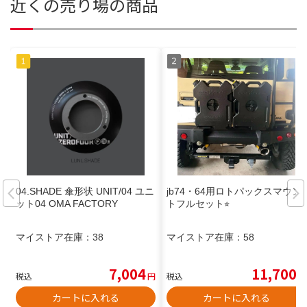
近くの売り場の商品
04.SHADE 傘形状 UNIT/04 ユニ
jb74・64用ロトパックスマウン
ット04 OMA FACTORY
トフルセット⭐︎
マイストア在庫：
38
マイストア在庫：
58
7,004
11,700
税込
円
税込
円
カートに入れる
カートに入れる