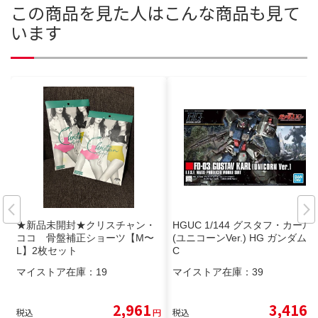
この商品を見た人はこんな商品も見て
います
★新品未開封★クリスチャン・
HGUC 1/144 グスタフ・カール
ココ 骨盤補正ショーツ【M〜
(ユニコーンVer.) HG ガンダムU
L】2枚セット
C
マイストア在庫：
19
マイストア在庫：
39
2,961
3,416
税込
円
税込
円