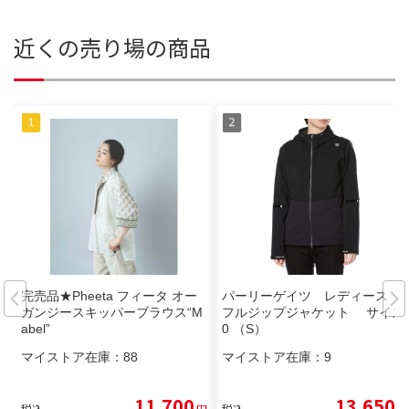
近くの売り場の商品
完売品★Pheeta フィータ オー
パーリーゲイツ レディース
ガンジースキッパーブラウス“M
フルジップジャケット サイズ:
abel”
0 （S）
マイストア在庫：
88
マイストア在庫：
9
11,700
13,650
税込
円
税込
円