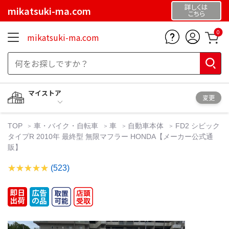
詳しくは
mikatsuki-ma.com
こちら
0
mikatsuki-ma.com
マイストア
変更
TOP
車・バイク・自転車
車
自動車本体
FD2 シビック
タイプR 2010年 最終型 無限マフラー HONDA【メーカー公式通
販】
(523)