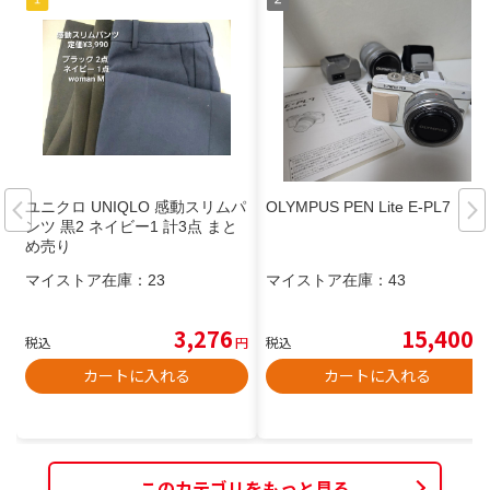
ユニクロ UNIQLO 感動スリムパ
OLYMPUS PEN Lite E-PL7
ンツ 黒2 ネイビー1 計3点 まと
め売り
マイストア在庫：
23
マイストア在庫：
43
3,276
15,400
税込
円
税込
円
カートに入れる
カートに入れる
このカテゴリをもっと見る