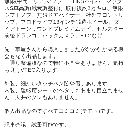
無限(中間、リア)マフラー、HKSハイパーマック
スS車高調(減衰調整付)、取付後約2万キロ、無限
シフトノブ、無限ドアバイザー、社外フロントリ
ップ、プロドライブ18インチ鍛造ホイール、ダ
イアトーンサウンドプレミアムナビ、セルスター
前後ドラレコ、バックカメラ、ETCなど
先日車屋さんから購入しましたがなかなか乗る機
会もなく出品します。
一通り整備済なので特に不具合ありません。気持
ち良くVTEC入ります。
外装、細かいタッチペン跡や傷はあります。
内装、運転席シートのヘタリもあまり目立ちませ
ん、天井のタレもありません。
個人出品なのですべてコミコミ(テモト)です。
現車確認、試乗可能です。