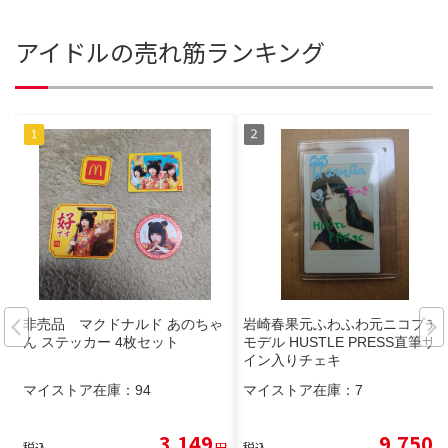
アイドルの売れ筋ランキング
非売品 マクドナルド あのちゃ
岩崎春果元ふわふわ元ニコプチ
ん ステッカー 4枚セット
モデル HUSTLE PRESS直筆サ
イン入りチェキ
マイストア在庫：
94
マイストア在庫：
7
3,149
9,750
税込
円
税込
円