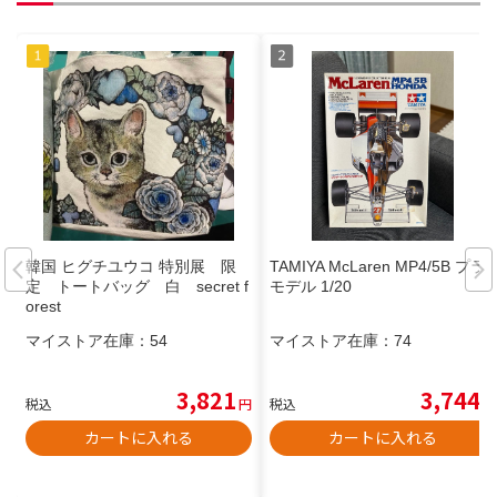
韓国 ヒグチユウコ 特別展 限
TAMIYA McLaren MP4/5B プラ
定 トートバッグ 白 secret f
モデル 1/20
orest
マイストア在庫：
54
マイストア在庫：
74
3,821
3,744
税込
円
税込
円
カートに入れる
カートに入れる