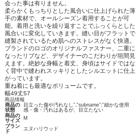
会った事は有りません。
柔らかくもっちりとした風合いに仕上げられた薄
手の素材で、オールシーズン着用することが可
能。着用と洗いを繰り返すことでふっくらとした
風合いに変化していきます。縫い目がフラットで
縫製されているため肌へのストレスがなく快適。
ブランドのロゴのオリジナルファスナー、二重に
なったリブなど、デザイナーのこだわりが垣間見
えます。絶妙な身幅と着丈、身頃はサイドではな
く背中で縫われスッキリとしたシルエットに仕上
がっています。
重ね着にも最適なボリュームです。
幅49丈57
商品情報
商品の
目立った傷や汚れなし","subname":"細かな使用
状態
感・傷・汚れはあるが、目立たない
商品の
M
サイズ
ブラン
エヌハリウッド
ド