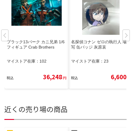
ブラック13パーク カニ兄弟 1/6
名探偵コナン ゼロの執行人 場面
フィギュア Crab Brothers
写 缶バッジ 灰原哀
マイストア在庫：
102
マイストア在庫：
23
36,248
6,600
税込
円
税込
円
近くの売り場の商品