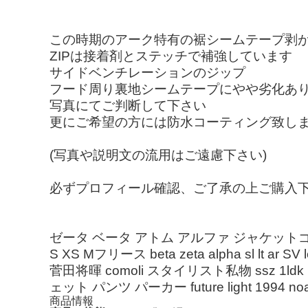
この時期のアーク特有の裾シームテープ剥
ZIPは接着剤とステッチで補強しています
サイドベンチレーションのジップ
フード周り裏地シームテープにやや劣化あ
写真にてご判断して下さい
更にご希望の方には防水コーティング致し
(写真や説明文の流用はご遠慮下さい)
必ずプロフィール確認、ご了承の上ご購入
ゼータ ベータ アトム アルファ ジャケット
S XS Mフリース beta zeta alpha sl lt
菅田将暉 comoli スタイリスト私物 ssz 1ldk nanami
ェット パンツ パーカー future light 1994 noah m
商品情報