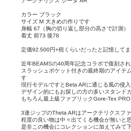
アークテリクス シータ AR
カラー ブラック
サイズ M 大きめの作りです
身幅 67（胸の切り返し部分の高さで計測）
着丈 前73 後78
定価92.500円+税くらいだったと記憶して
近年BEAMSの40周年記念コラボで復刻された
スラッシュポケット付きの最終期のアイテム
す
現行モデルですとBeta ARに通じる風の侵
デザイン的にもお探しの方の多いスタンド
もちろん最上級ファブリックGore-Tex
3連ジップのTheta ARはアークテリク
程度の良い物は中々出てくる機会が無いと
是非この機会にコレクションに加えてみて