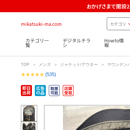
おかげさまで開設2
mikatsuki-ma.com
カテゴリ一
デジタルチラ
Howto情
覧
シ
報
TOP
メンズ
ジャケット/アウター
マウンテン
(535)