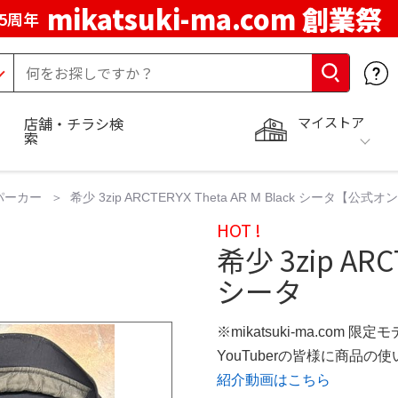
mikatsuki-ma.com 創業祭
5周年
マイストア
店舗・チラシ検
索
パーカー
希少 3zip ARCTERYX Theta AR M Black シータ【
HOT !
希少 3zip ARCT
シータ
※mikatsuki-ma.com 限定
YouTuberの皆様に商品
紹介動画はこちら