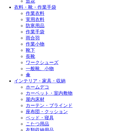
造花
衣料・靴・作業手袋
作業衣料
実用衣料
防寒用品
作業手袋
雨合羽
作業小物
靴下
長靴
ワークシューズ
一般靴、小物
傘
インテリア・家具・収納
ホームデコ
カーペット・室内敷物
屋内床材
カーテン・ブラインド
座布団・クッション
ベッド・寝具
こたつ用品
衣類収納用品