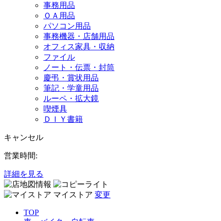
事務用品
ＯＡ用品
パソコン用品
事務機器・店舗用品
オフィス家具・収納
ファイル
ノート・伝票・封筒
慶弔・賞状用品
筆記・学童用品
ルーペ・拡大鏡
喫煙具
ＤＩＹ書籍
キャンセル
営業時間:
詳細を見る
マイストア
変更
TOP