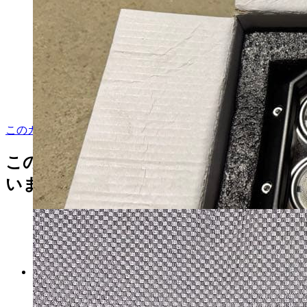
ー フロント
マイストア在庫：
92
税込
4,410
円
カートに入れる
このカテゴリをもっと見る
この商品を見た人はこんな商品も見て
います
ハイゼット トラック フロント
バンパー ガード グリル ガード