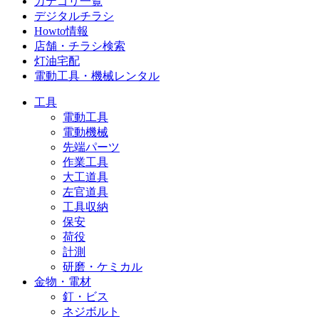
カテゴリ一覧
デジタルチラシ
Howto情報
店舗・チラシ検索
灯油宅配
電動工具・機械レンタル
工具
電動工具
電動機械
先端パーツ
作業工具
大工道具
左官道具
工具収納
保安
荷役
計測
研磨・ケミカル
金物・電材
釘・ビス
ネジボルト