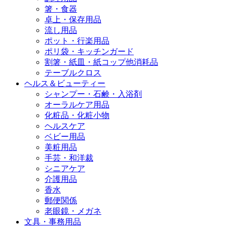
箸・食器
卓上・保存用品
流し用品
ポット・行楽用品
ポリ袋・キッチンガード
割箸・紙皿・紙コップ他消耗品
テーブルクロス
ヘルス＆ビューティー
シャンプー・石鹸・入浴剤
オーラルケア用品
化粧品・化粧小物
ヘルスケア
ベビー用品
美粧用品
手芸・和洋裁
シニアケア
介護用品
香水
郵便関係
老眼鏡・メガネ
文具・事務用品