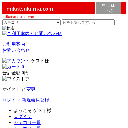
詳しくは
mikatsuki-ma.com
こちら
mikatsuki-ma.com
ご利用案内
お問い合わせ
ゲスト様
0
合計金額
0円
マイストア
変更
ログイン
新規会員登録
ようこそ
ゲスト様
ログイン
カテゴリ一覧