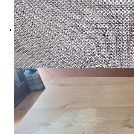
カンガルーバー
マイストア在庫：
29
税込
19,482
円
カートに入れる
thomas LEDライト HP4-60
マイストア在庫：
89
税込
17,784
円
カートに入れる