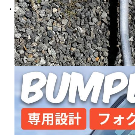
ANH20 ヴェルファイア 純正
モデリスタ ダウンサス ローダ
ウン
マイストア在庫：
29
税込
17,550
円
カートに入れる