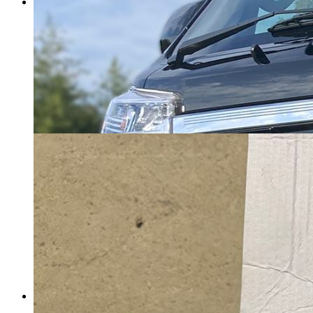
ハイゼット トラック フロント
バンパー ガード グリル ガード
カンガルーバー
マイストア在庫：
40
税込
17,572
円
カートに入れる
ノア 80系 クスコ タワーバ