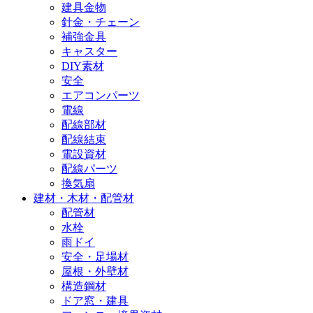
建具金物
針金・チェーン
補強金具
キャスター
DIY素材
安全
エアコンパーツ
電線
配線部材
配線結束
電設資材
配線パーツ
換気扇
建材・木材・配管材
配管材
水栓
雨ドイ
安全・足場材
屋根・外壁材
構造鋼材
ドア窓・建具