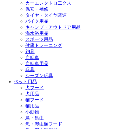
カーエレクトロ二クス
保安・補修
タイヤ・タイヤ関連
バイク用品
キャンプ・アウトドア用品
海水浴用品
スポーツ用品
健康トレーニング
釣具
自転車
自転車用品
玩具
シーズン玩具
ペット用品
犬フード
犬用品
猫フード
猫用品
小動物
鳥・昆虫
魚・爬虫類フード