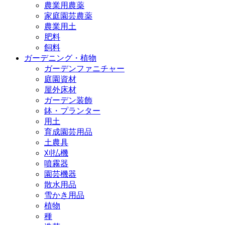
農業用農薬
家庭園芸農薬
農業用土
肥料
飼料
ガーデニング・植物
ガーデンファニチャー
庭園資材
屋外床材
ガーデン装飾
鉢・プランター
用土
育成園芸用品
土農具
刈払機
噴霧器
園芸機器
散水用品
雪かき用品
植物
種