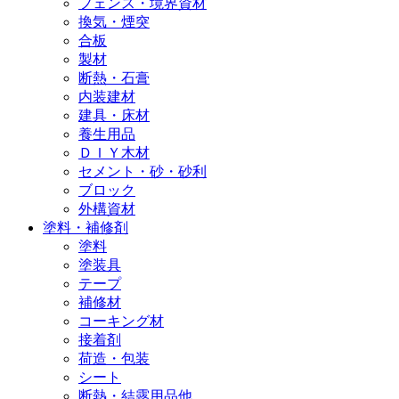
フェンス・境界資材
換気・煙突
合板
製材
断熱・石膏
内装建材
建具・床材
養生用品
ＤＩＹ木材
セメント・砂・砂利
ブロック
外構資材
塗料・補修剤
塗料
塗装具
テープ
補修材
コーキング材
接着剤
荷造・包装
シート
断熱・結露用品他