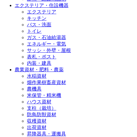
エクステリア・住設機器
エクステリア
キッチン
バス・洗面
トイレ
ガス・石油給湯器
エネルギー・電気
サッシ・外壁・屋根
表札・ポスト
内装・建具
農業資材・肥料・農薬
水稲資材
畑作果樹畜産資材
農機具
米保管・精米機
ハウス資材
支柱（栽培）
防鳥防獣資材
収穫資材
出荷資材
昇降器具・運搬具