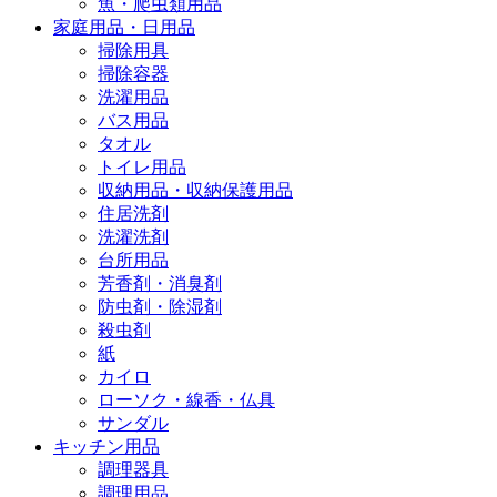
魚・爬虫類用品
家庭用品・日用品
掃除用具
掃除容器
洗濯用品
バス用品
タオル
トイレ用品
収納用品・収納保護用品
住居洗剤
洗濯洗剤
台所用品
芳香剤・消臭剤
防虫剤・除湿剤
殺虫剤
紙
カイロ
ローソク・線香・仏具
サンダル
キッチン用品
調理器具
調理用品