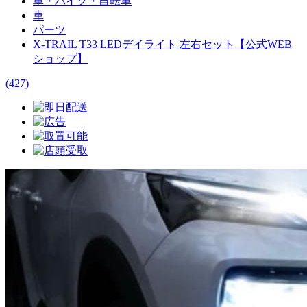
車・バイク・自転車
車
パーツ
X-TRAIL T33 LEDデイライト 左右セット【公式WEB
ショップ】
(427)