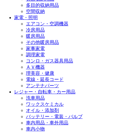
多目的収納用品
空間収納
家電・照明
エアコン・空調機器
冷房用品
暖房用品
その他暖房用品
家事家電
調理家電
コンロ・ガス器具用品
ＡＶ機器
理美容・健康
電線・延長コード
アンテナパーツ
レジャー・自転車・カー用品
洗車用品
ワックスケミカル
オイル・添加剤
バッテリー・電装・バルブ
車内用品・車外用品
車内小物