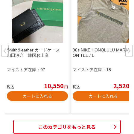
Smith&leather カードケース
90s NIKE HONOLULU MARATH
山田涼介 韓国お土産
ON TEE / L
マイストア在庫：
97
マイストア在庫：
18
10,550
2,520
税込
円
税込
円
カートに入れる
カートに入れる
このカテゴリをもっと見る