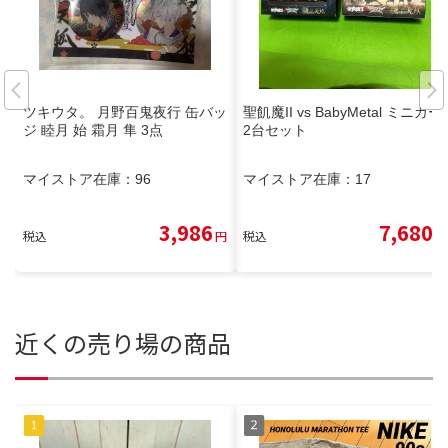
ツキウタ。 月野百鬼夜行 缶バッ
聖飢魔II vs BabyMetal ミニカー
ジ 睦月 始 霜月 隼 3点
2台セット
マイストア在庫：
96
マイストア在庫：
17
3,986
7,680
税込
円
税込
円
近くの売り場の商品