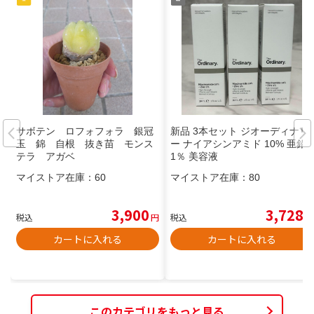
サボテン ロフォフォラ 銀冠
新品 3本セット ジオーディナリ
玉 錦 自根 抜き苗 モンス
ー ナイアシンアミド 10% 亜鉛
テラ アガベ
1％ 美容液
マイストア在庫：
60
マイストア在庫：
80
3,900
3,728
税込
円
税込
円
カートに入れる
カートに入れる
このカテゴリをもっと見る