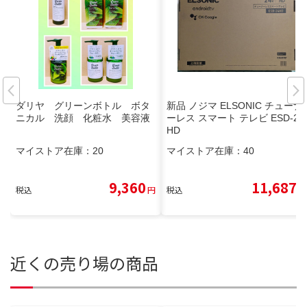
ダリヤ グリーンボトル ボタ
新品 ノジマ ELSONIC チューナ
ニカル 洗顔 化粧水 美容液
ーレス スマート テレビ ESD-24
HD
マイストア在庫：
20
マイストア在庫：
40
9,360
11,687
税込
円
税込
円
近くの売り場の商品