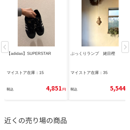
【adidas】SUPERSTAR
ぷっくりランプ 姥目樫
マイストア在庫：
15
マイストア在庫：
35
4,851
5,544
税込
円
税込
円
近くの売り場の商品