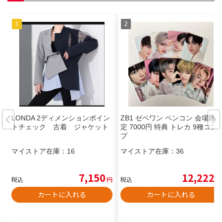
LONDA 2ディメンションポイン
ZB1 ゼベワン ペンコン 会場限
トチェック 古着 ジャケット
定 7000円 特典 トレカ 9種コン
プ
マイストア在庫：
16
マイストア在庫：
36
7,150
12,222
税込
円
税込
円
カートに入れる
カートに入れる