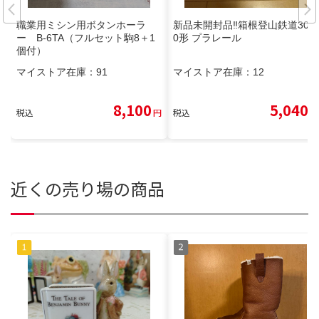
職業用ミシン用ボタンホーラ
新品未開封品‼️箱根登山鉄道300
ー B-6TA（フルセット駒8＋1
0形 プラレール
個付）
マイストア在庫：
91
マイストア在庫：
12
8,100
5,040
税込
円
税込
円
近くの売り場の商品