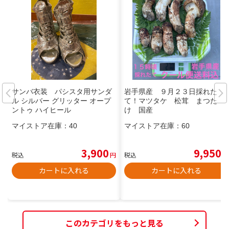
サンバ衣装 パシスタ用サンダ
岩手県産 ９月２３日採れた
ル シルバー グリッター オープ
て！マツタケ 松茸 まつた
ントゥ ハイヒール
け 国産
マイストア在庫：
40
マイストア在庫：
60
3,900
9,950
税込
円
税込
円
カートに入れる
カートに入れる
このカテゴリをもっと見る