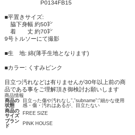
P0134FB15
■平置きサイズ:
脇下身幅 約50㌢
着 丈 約70㌢
9号トルソーにて撮影
■生 地: 綿(薄手生地となります)
■カラー: くすみピンク
目立つ汚れなどは有りませんが30年以上前の商
品である事をご理解頂き御検討お願いします
商品情報
商品の
目立った傷や汚れなし","subname":"細かな使用
状態
感・傷・汚れはあるが、目立たない
商品の
FREE SIZE
サイズ
ブラン
PINK HOUSE
ド