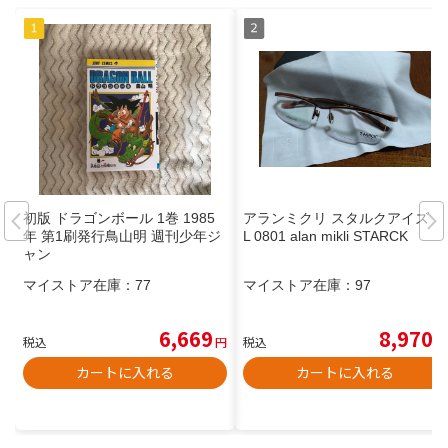
初版 ドラゴンボール 1巻 1985
アランミクリ スタルクアイズ P
年 第1刷発行鳥山明 週刊少年ジ
L 0801 alan mikli STARCK
ャン
マイストア在庫：
77
マイストア在庫：
97
6,669
8,970
税込
円
税込
円
カートに入れる
カートに入れる