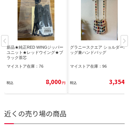
新品★純正RED WINGジッパー
グラニースクエア ショルダーバ
ユニット★レッドウイング★ブ
ッグ兼ハンドバッグ
ラック茶芯
マイストア在庫：
76
マイストア在庫：
96
8,000
3,354
税込
円
税込
円
近くの売り場の商品