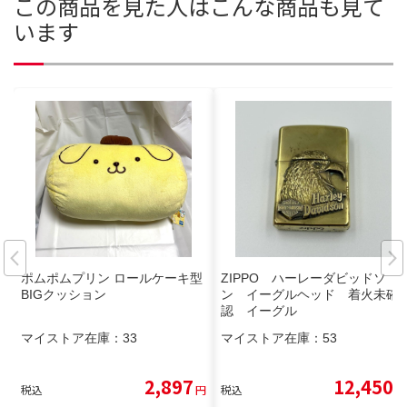
この商品を見た人はこんな商品も見て
います
ポムポムプリン ロールケーキ型
ZIPPO ハーレーダビッドソ
BIGクッション
ン イーグルヘッド 着火未確
認 イーグル
マイストア在庫：
33
マイストア在庫：
53
2,897
12,450
税込
円
税込
円