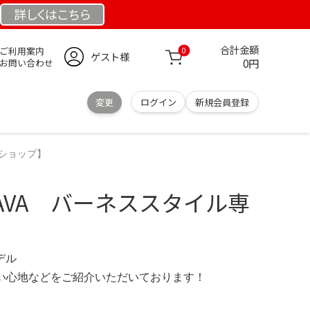
詳しくは
こちら
合計金額
ご利用案内
0
ゲスト様
0円
お問い合わせ
変更
ログイン
新規会員登録
ンショップ】
LAVA バーネススタイル専
)
モデル
の使い心地などをご紹介いただいております！