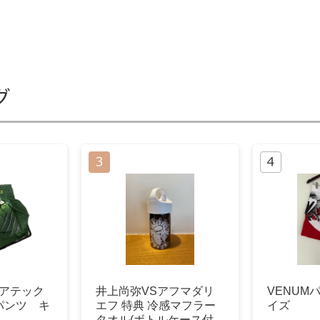
グ
フェアテック
井上尚弥VSアフマダリ
VENUM
パンツ キ
エフ 特典 冷感マフラー
イズ
タオル(ボトルケース付