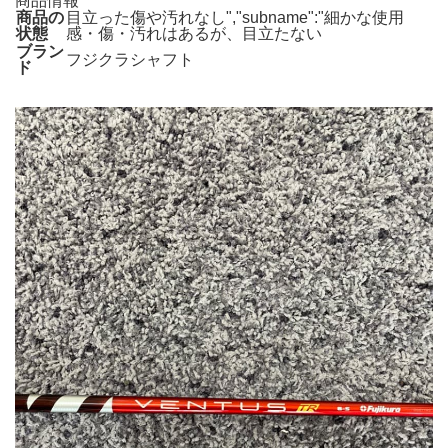
商品情報
商品の
目立った傷や汚れなし","subname":"細かな使用
状態
感・傷・汚れはあるが、目立たない
ブラン
フジクラシャフト
ド