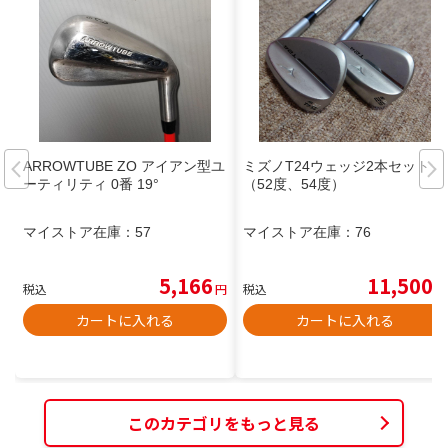
ARROWTUBE ZO アイアン型ユ
ミズノT24ウェッジ2本セット
ーティリティ 0番 19°
（52度、54度）
マイストア在庫：
57
マイストア在庫：
76
5,166
11,500
税込
円
税込
円
カートに入れる
カートに入れる
このカテゴリをもっと見る