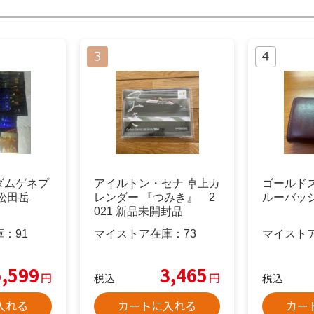
ダムゲネプ
アイルトン・セナ 卓上カ
ゴールド
松田岳
レンダー 『つみき』 2
ルーバッ
021 新品未開封品
庫：
91
マイストア在庫：
73
マイスト
5,599
3,465
円
円
税込
税込
入れる
カートに入れる
カー