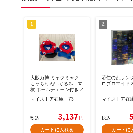
大阪万博 ミャクミャク
応仁の乱ラン
もっちりぬいぐるみ 立
ロブロマイド 
横 ボールチェーン付き 2
点
マイストア在庫：
73
マイストア在
3,137
円
税込
税込
カートに入れる
カートに