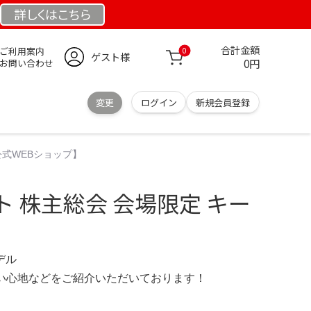
詳しくは
こちら
合計金額
ご利用案内
0
ゲスト様
0円
お問い合わせ
変更
ログイン
新規会員登録
公式WEBショップ】
 株主総会 会場限定 キー
モデル
の使い心地などをご紹介いただいております！