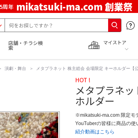
mikatsuki-ma.com 創業祭
5周年
マイストア
店舗・チラシ検
索
演劇・舞台
メタプラネット 株主総会 会場限定 キーホルダー【
HOT !
メタプラネット
ホルダー
※mikatsuki-ma.com 限定
YouTuberの皆様に商品
紹介動画はこちら