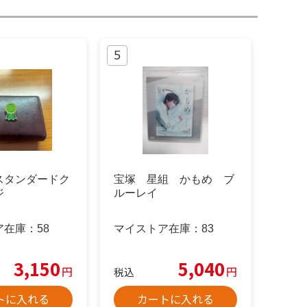
スタンダードク
宝塚 星組 かもめ ブ
ジ
ルーレイ
ア在庫：
58
マイストア在庫：
83
3,150
5,040
円
円
税込
トに入れる
カートに入れる