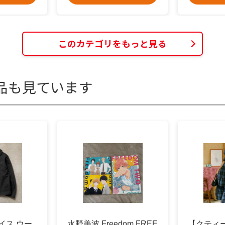
このカテゴリをもっと見る
品も見ています
バイス ウー
水野美波 Freedom FREE
【クティ