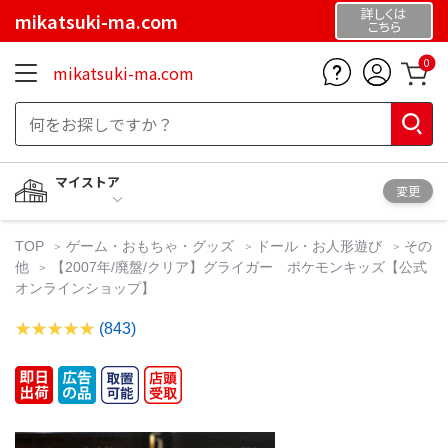
詳しくは
mikatsuki-ma.com
こちら
0
mikatsuki-ma.com
マイストア
変更
TOP
ゲーム・おもちゃ・グッズ
ドール・お人形遊び
その
他
【2007年/廃盤/クリア】グライガー ポケモンキッズ【公式
オンラインショップ】
(843)