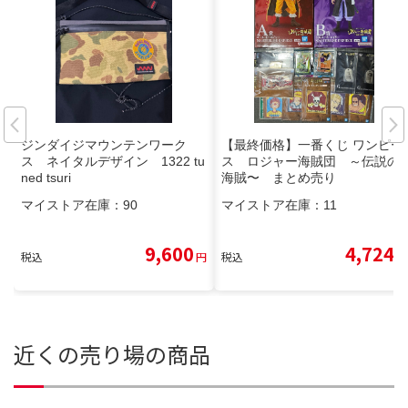
ジンダイジマウンテンワーク
【最終価格】一番くじ ワンピー
ス ネイタルデザイン 1322 tu
ス ロジャー海賊団 ～伝説の
ned tsuri
海賊〜 まとめ売り
マイストア在庫：
90
マイストア在庫：
11
9,600
4,724
税込
円
税込
円
近くの売り場の商品