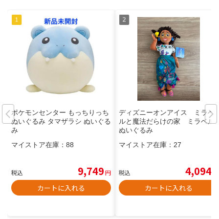
ポケモンセンター もっちりっち
ディズニーオンアイス ミラベ
ぬいぐるみ タマザラシ ぬいぐる
ルと魔法だらけの家 ミラベル
み
ぬいぐるみ
マイストア在庫：
88
マイストア在庫：
27
9,749
4,094
税込
円
税込
円
カートに入れる
カートに入れる