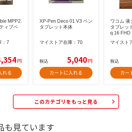
ble MPP2.
XP-Pen Deco 01 V3 ペン
ワコム 液
 アクティブペ
タブレット本体
タブレット W
q 16 FHD
庫：
7
マイストア在庫：
70
マイスト
3,354
5,040
円
円
税込
税込
入れる
カートに入れる
カー
このカテゴリをもっと見る
品も見ています