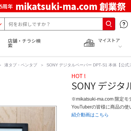
mikatsuki-ma.com 創業祭
5周年
マイストア
店舗・チラシ検
索
液タブ・ペンタブ
SONY デジタルペーパー DPT-S1 本体【公
HOT !
SONY デジタ
※mikatsuki-ma.com 限定
YouTuberの皆様に商品
紹介動画はこちら