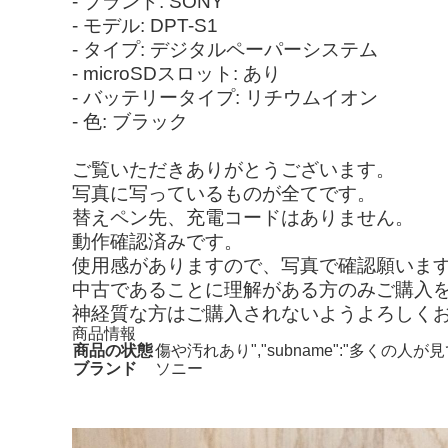
- ブランド: SONY
- モデル: DPT-S1
- タイプ: デジタルペーパーシステム
- microSDスロット: あり
- バッテリータイプ: リチウムイオン
- 色: ブラック
ご覧いただきありがとうございます。
写真に写っているものが全てです。
替えペン先、充電コードはありません。
動作確認済みです。
使用感がありますので、写真で確認願いま
中古であることに理解がある方のみご購入
神経質な方はご購入されないようよろしく
商品情報
商品の状態
傷や汚れあり","subname":"多くの
ブランド
ソニー