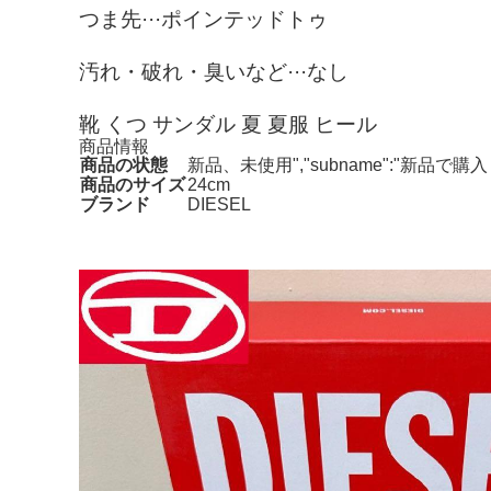
つま先···ポインテッドトゥ
汚れ・破れ・臭いなど···なし
靴 くつ サンダル 夏 夏服 ヒール
商品情報
商品の状態
新品、未使用","subname":"新品
商品のサイズ
24cm
ブランド
DIESEL