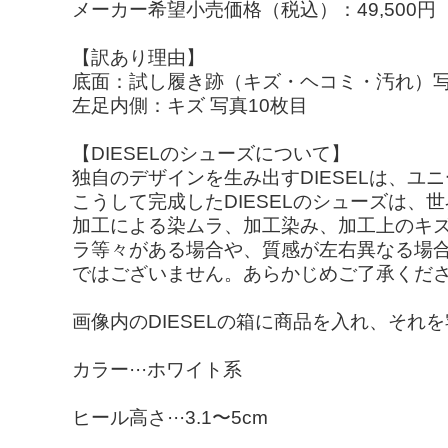
メーカー希望小売価格（税込）：49,500円
【訳あり理由】
底面：試し履き跡（キズ・ヘコミ・汚れ）写
左足内側：キズ 写真10枚目
【DIESELのシューズについて】
独自のデザインを生み出すDIESELは、
こうして完成したDIESELのシューズは、
加工による染ムラ、加工染み、加工上のキ
ラ等々がある場合や、質感が左右異なる場合
ではございません。あらかじめご了承くだ
画像内のDIESELの箱に商品を入れ、そ
カラー···ホワイト系
ヒール高さ···3.1〜5cm