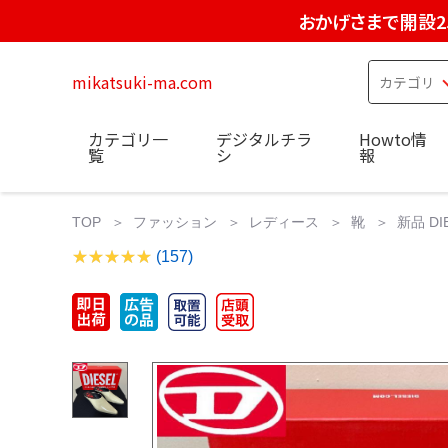
おかげさまで開設2
mikatsuki-ma.com
カテゴリ一
デジタルチラ
Howto情
覧
シ
報
TOP
ファッション
レディース
靴
新品 D
(157)