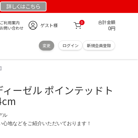
詳しくは
こちら
合計金額
ご利用案内
0
ゲスト様
0円
お問い合わせ
変更
ログイン
新規会員登録
プ】
L ディーゼル ポインテッドト
4cm
モデル
の使い心地などをご紹介いただいております！