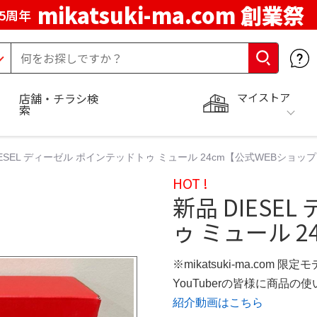
mikatsuki-ma.com 創業祭
5周年
マイストア
店舗・チラシ検
索
IESEL ディーゼル ポインテッドトゥ ミュール 24cm【公式WEBショッ
HOT !
新品 DIESE
ゥ ミュール 2
※mikatsuki-ma.com 限定
YouTuberの皆様に商品
紹介動画はこちら