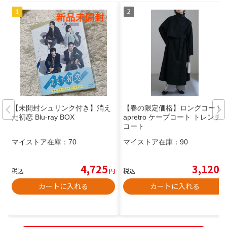
【未開封シュリンク付き】消え
【春の限定価格】ロングコート
た初恋 Blu-ray BOX
apretro ケープコート トレンチ
コート
マイストア在庫：
70
マイストア在庫：
90
4,725
3,120
税込
円
税込
円
カートに入れる
カートに入れる