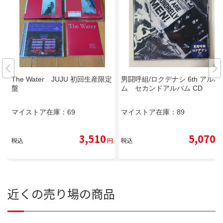
The Water JUJU 初回生産限定
男闘呼組/ロクデナシ 6th アルバ
盤
ム セカンドアルバム CD
マイストア在庫：
69
マイストア在庫：
89
3,510
5,070
税込
円
税込
円
近くの売り場の商品