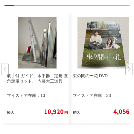
取手付 ガイド、水平器、定規 直
束の間の一花 DVD
角定規セット、 内装大工道具
マイストア在庫：
13
マイストア在庫：
33
10,920
4,056
税込
円
税込
円