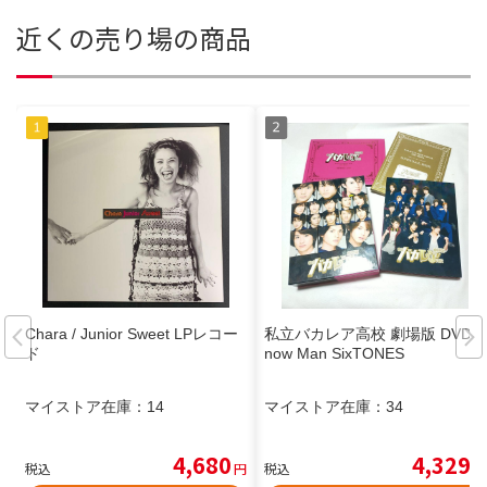
近くの売り場の商品
Chara / Junior Sweet LPレコー
私立バカレア高校 劇場版 DVD S
ド
now Man SixTONES
マイストア在庫：
14
マイストア在庫：
34
4,680
4,329
税込
円
税込
円