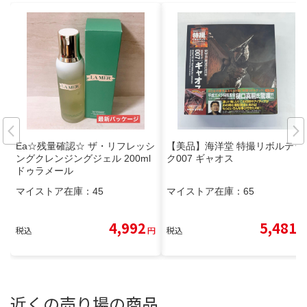
Ea☆残量確認☆ ザ・リフレッシ
【美品】海洋堂 特撮リボルテッ
ングクレンジングジェル 200ml
ク007 ギャオス
ドゥラメール
マイストア在庫：
45
マイストア在庫：
65
4,992
5,481
税込
円
税込
円
近くの売り場の商品