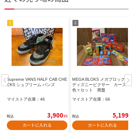
Supreme VANS HALF CAB CHE
MEGA BLOKS メガブロック
CKS シュプリーム バンズ
ディズニーピクサー カーズ
色々セット 廃盤
マイストア在庫：
46
マイストア在庫：
66
3,900
5,199
税込
円
税込
円
カートに入れる
カートに入れる