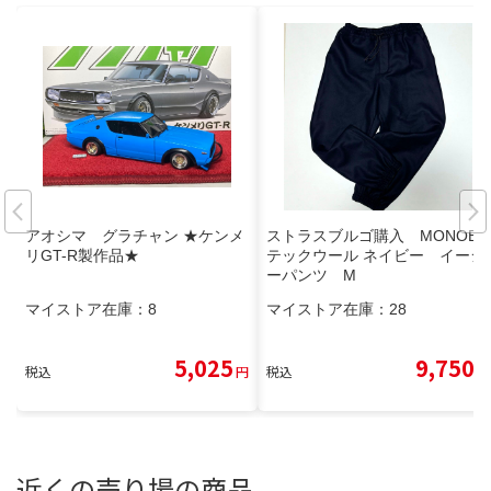
アオシマ グラチャン ★ケンメ
ストラスブルゴ購入 MONOBI
リGT-R製作品★
テックウール ネイビー イージ
ーパンツ M
マイストア在庫：
8
マイストア在庫：
28
5,025
9,750
税込
円
税込
円
近くの売り場の商品