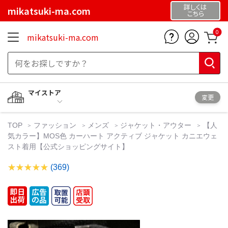
詳しくは
mikatsuki-ma.com
こちら
0
mikatsuki-ma.com
マイストア
変更
TOP
ファッション
メンズ
ジャケット・アウター
【人
気カラー】MOS色 カーハート アクティブ ジャケット カニエウェ
スト着用【公式ショッピングサイト】
(369)