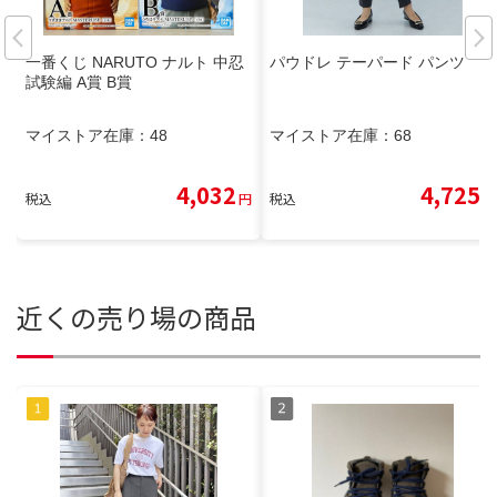
一番くじ NARUTO ナルト 中忍
パウドレ テーパード パンツ
試験編 A賞 B賞
マイストア在庫：
48
マイストア在庫：
68
4,032
4,725
税込
円
税込
円
近くの売り場の商品