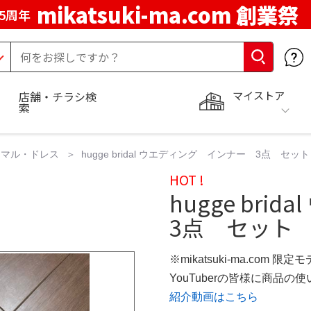
mikatsuki-ma.com 創業祭
5周年
マイストア
店舗・チラシ検
索
ーマル・ドレス
hugge bridal ウエディング インナー 3点 セ
HOT !
hugge br
3点 セット
※mikatsuki-ma.com 限定
YouTuberの皆様に商品
紹介動画はこちら