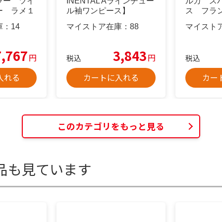
ラー ツイ
INENTAL Aラインチュー
ルカ ス
ー ラメ１
ル袖ワンピース】
ス フラ
庫：
14
マイストア在庫：
88
マイスト
7,767
3,843
円
円
税込
税込
入れる
カートに入れる
カー
このカテゴリをもっと見る
品も見ています