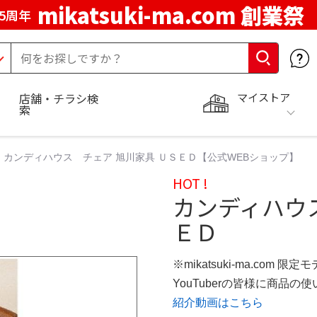
mikatsuki-ma.com 創業祭
5周年
マイストア
店舗・チラシ検
索
カンディハウス チェア 旭川家具 ＵＳＥＤ【公式WEBショップ】
HOT !
カンディハウ
ＥＤ
※mikatsuki-ma.com 限定
YouTuberの皆様に商品
紹介動画はこちら