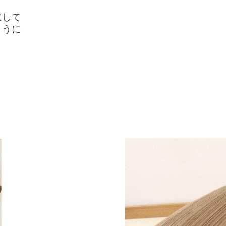
にして
ように
。