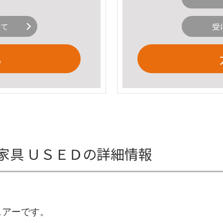
いて
受
る
家具 ＵＳＥＤの詳細情報
ェアーです。