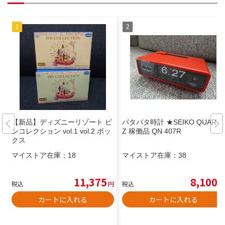
【新品】ディズニーリゾート ピ
パタパタ時計 ★SEIKO QUART
ンコレクション vol.1 vol.2 ボッ
Z 稼働品 QN 407R
クス
マイストア在庫：
18
マイストア在庫：
38
11,375
8,100
税込
円
税込
円
カートに入れる
カートに入れる