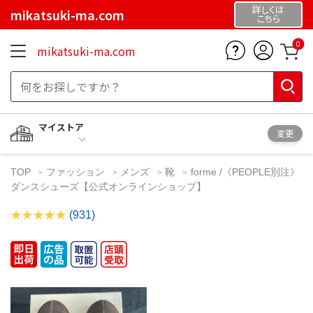
詳しくは
mikatsuki-ma.com
こちら
0
mikatsuki-ma.com
マイストア
変更
TOP
ファッション
メンズ
靴
forme /《PEOPLE別注》
ダンスシューズ【公式オンラインショップ】
(931)