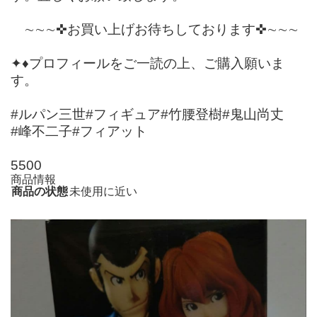
∼∼∼✜お買い上げお待ちしております✜∼∼∼
✦♦プロフィールをご一読の上、ご購入願いま
す。
#ルパン三世#フィギュア#竹腰登樹#鬼山尚丈
#峰不二子#フィアット
5500
商品情報
商品の状態
未使用に近い