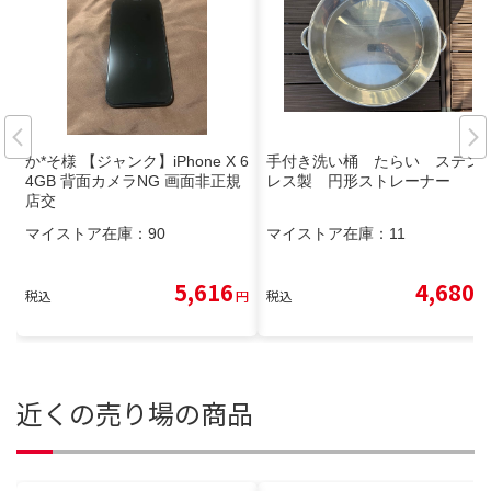
か*そ様 【ジャンク】iPhone X 6
手付き洗い桶 たらい ステン
4GB 背面カメラNG 画面非正規
レス製 円形ストレーナー
店交
マイストア在庫：
90
マイストア在庫：
11
5,616
4,680
税込
円
税込
円
近くの売り場の商品