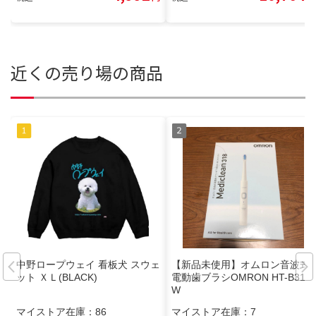
近くの売り場の商品
中野ロープウェイ 看板犬 スウェ
【新品未使用】オムロン音波式
ット ＸＬ(BLACK)
電動歯ブラシOMRON HT-B318-
W
マイストア在庫：
86
マイストア在庫：
7