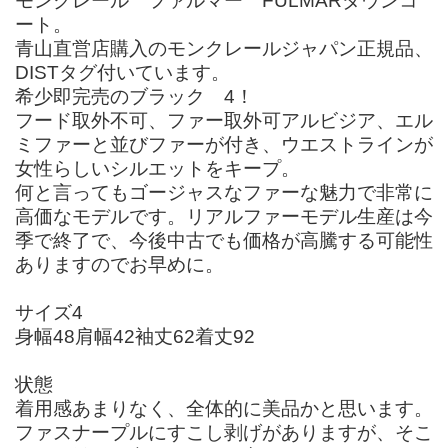
モンクレール ファルマー FULMARダウンコ
ート。
青山直営店購入のモンクレールジャパン正規品、
DISTタグ付いています。
希少即完売のブラック 4！
フード取外不可、ファー取外可アルビジア、エル
ミファーと並びファーが付き、ウエストラインが
女性らしいシルエットをキープ。
何と言ってもゴージャスなファーな魅力で非常に
高価なモデルです。リアルファーモデル生産は今
季で終了で、今後中古でも価格が高騰する可能性
ありますのでお早めに。
サイズ4
身幅48肩幅42袖丈62着丈92
状態
着用感あまりなく、全体的に美品かと思います。
ファスナープルにすこし剥げがありますが、そこ