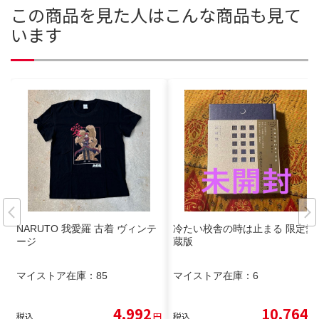
この商品を見た人はこんな商品も見て
います
NARUTO 我愛羅 古着 ヴィンテ
冷たい校舎の時は止まる 限定愛
ージ
蔵版
マイストア在庫：
85
マイストア在庫：
6
4,992
10,764
税込
円
税込
円