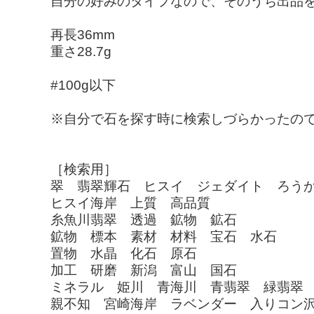
自分の好みのタイプなので、そのうち出品
再長36mm
重さ28.7g
#100g以下
※自分で石を探す時に検索しづらかったの
［検索用］
翠 翡翠輝石 ヒスイ ジェダイト ろう
ヒスイ海岸 上質 高品質
糸魚川翡翠 透過 鉱物 鉱石
鉱物 標本 素材 材料 宝石 水石
置物 水晶 化石 原石
加工 研磨 新潟 富山 国石
ミネラル 姫川 青海川 青翡翠 緑翡翠
親不知 宮崎海岸 ラベンダー 入りコン