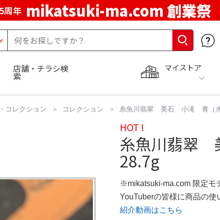
mikatsuki-ma.com 創業祭
5周年
マイストア
店舗・チラシ検
索
・コレクション
コレクション
糸魚川翡翠 美石 小滝 青（水
HOT !
糸魚川翡翠 
28.7g
※mikatsuki-ma.com 限定
YouTuberの皆様に商品
紹介動画はこちら