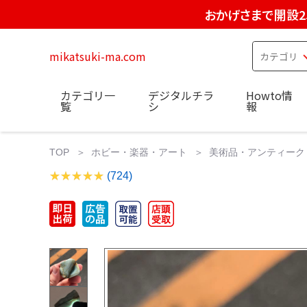
おかげさまで開設2
mikatsuki-ma.com
カテゴリ一
デジタルチラ
Howto情
覧
シ
報
TOP
ホビー・楽器・アート
美術品・アンティーク
(724)