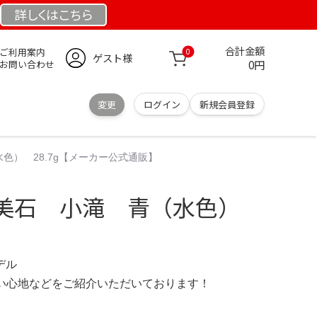
詳しくは
こちら
合計金額
ご利用案内
0
ゲスト様
0円
お問い合わせ
変更
ログイン
新規会員登録
色） 28.7g【メーカー公式通販】
美石 小滝 青（水色）
モデル
の使い心地などをご紹介いただいております！