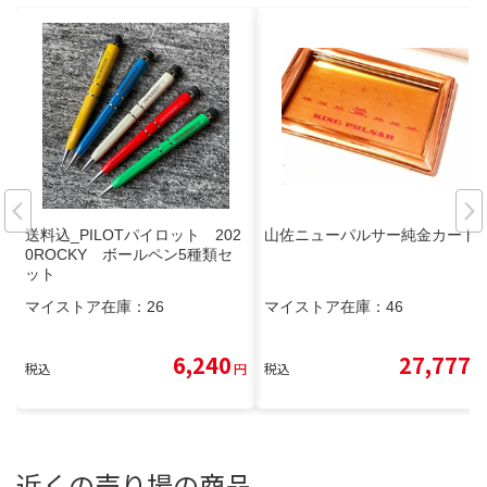
送料込_PILOTパイロット 202
山佐ニューパルサー純金カード
0ROCKY ボールペン5種類セ
ット
マイストア在庫：
26
マイストア在庫：
46
6,240
27,777
税込
円
税込
円
近くの売り場の商品