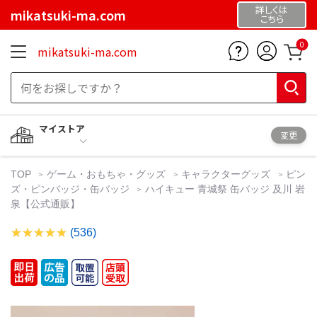
詳しくは
mikatsuki-ma.com
こちら
0
mikatsuki-ma.com
マイストア
変更
TOP
ゲーム・おもちゃ・グッズ
キャラクターグッズ
ピン
ズ・ピンバッジ・缶バッジ
ハイキュー 青城祭 缶バッジ 及川 岩
泉【公式通販】
(536)