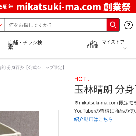
mikatsuki-ma.com 創業祭
5周年
マイストア
店舗・チラシ検
索
晴朗 分身百姿【公式ショップ限定】
HOT !
玉林晴朗 分
※mikatsuki-ma.com 限定
YouTuberの皆様に商品
紹介動画はこちら