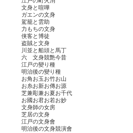
江戸の町火消
文身と喧嘩
ガエンの文身
駕籠と雲助
力もちの文身
侠客と博徒
盗賊と文身
川並と船頭と馬丁
六 文身競艶今昔
江戸の變り種
明治後の變り種
お角お玉お竹お山
お糸お新お傳お源
芝兼彫兼お夏お千代
お國お君お若お妙
文身師の女房
芝居の文身
江戸の文身會
明治後の文身競演會