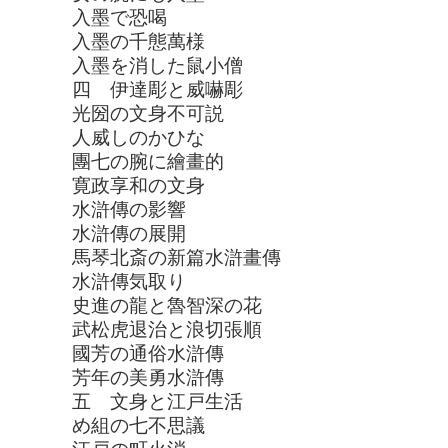
入墨で恐喝
入墨の千態萬様
入墨を消した鼠小僧
四 伊達彫と威嚇彫
光圀の文身不可説
人威しのかひな
團七の腕に繪畫的
寛政享和の文身
水滸傳の影響
水滸傳の展開
馬琴北斎の新篇水滸畫傳
水滸傳気取り
史進の龍と魯智深の花
武松虎退治と浪切張順
國芳の通俗水滸傳
芳年の美勇水滸傳
五 文身と江戸生活
め組の七不思議