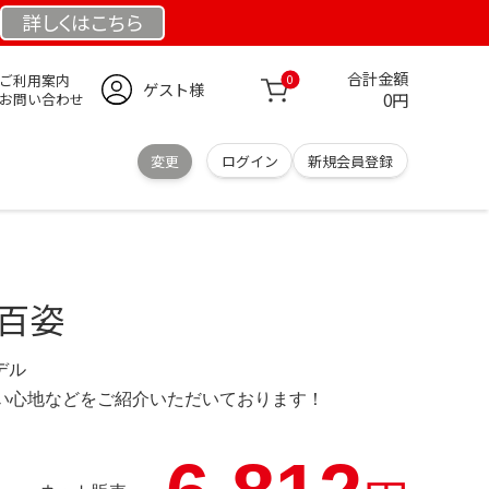
詳しくは
こちら
合計金額
ご利用案内
0
ゲスト様
0円
お問い合わせ
変更
ログイン
新規会員登録
身百姿
モデル
の使い心地などをご紹介いただいております！