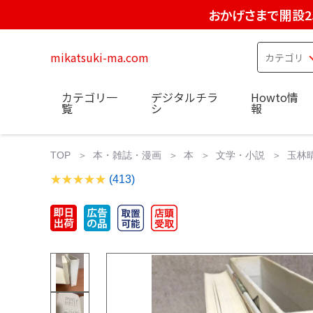
おかげさまで開設2
mikatsuki-ma.com
カテゴリ一
デジタルチラ
Howto情
覧
シ
報
TOP
本・雑誌・漫画
本
文学・小説
玉林
(413)