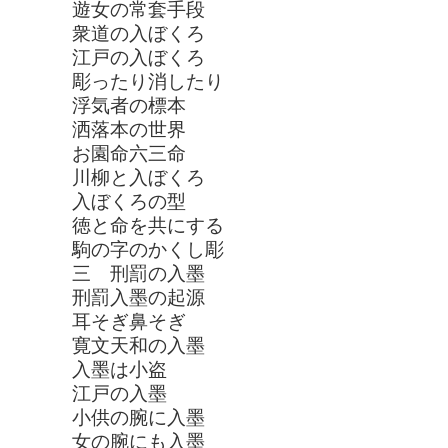
遊女の常套手段
衆道の入ぼくろ
江戸の入ぼくろ
彫ったり消したり
浮気者の標本
洒落本の世界
お園命六三命
川柳と入ぼくろ
入ぼくろの型
徳と命を共にする
駒の字のかくし彫
三 刑罰の入墨
刑罰入墨の起源
耳そぎ鼻そぎ
寛文天和の入墨
入墨は小盗
江戸の入墨
小供の腕に入墨
女の腕にも入墨