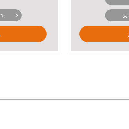
いて
受
る