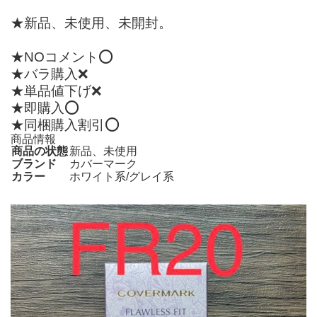
★新品、未使用、未開封。
★NOコメント⭕️
★バラ購入❌
★単品値下げ❌
★即購入⭕️
★同梱購入割引⭕️
商品情報
商品の状態
新品、未使用
ブランド
カバーマーク
カラー
ホワイト系/グレイ系