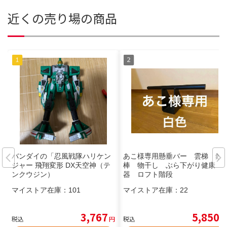
近くの売り場の商品
バンダイの「忍風戦隊ハリケン
あこ様専用懸垂バー 雲梯 鉄
ジャー 飛翔変形 DX天空神（テ
棒 物干し ぶら下がり健康
ンクウジン）
器 ロフト階段
マイストア在庫：
101
マイストア在庫：
22
3,767
5,850
税込
円
税込
円