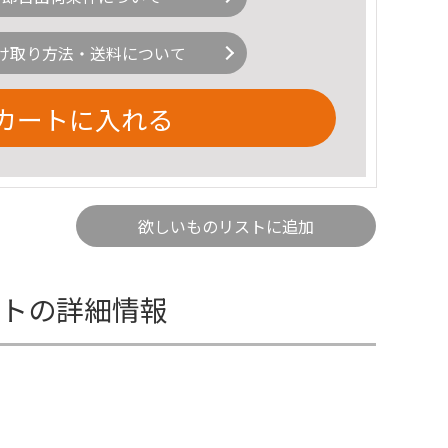
け取り方法・送料について
カートに入れる
欲しいものリストに追加
セットの詳細情報