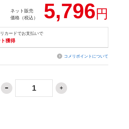
5,796
円
ネット販売
価格（税込）
メリカードでお支払いで
ント獲得
コメリポイントについて