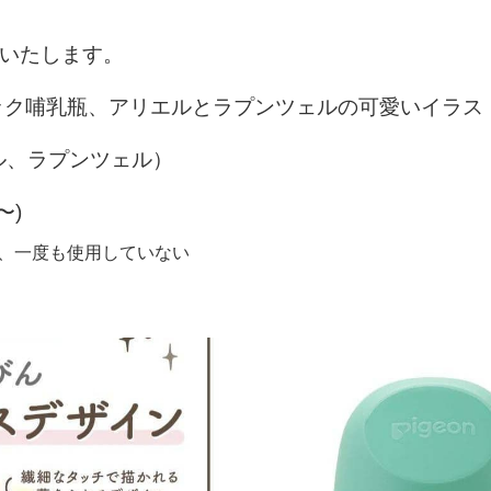
引いたします。
ック哺乳瓶、アリエルとラプンツェルの可愛いイラス
エル、ラプンツェル）
〜)
購入し、一度も使用していない