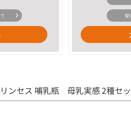
いて
受
る
ニープリンセス 哺乳瓶 母乳実感 2種