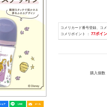
コメリカード番号登録、コ
77ポイ
コメリポイント ：
購入個数