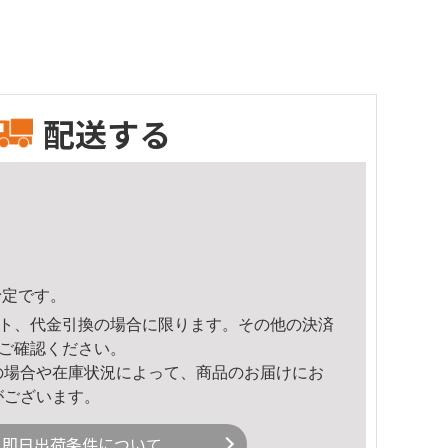
配送する
予定です。
ト、代金引換の場合に限ります。その他の決済
ご確認ください。
の場合や在庫状況によって、商品のお届けにお
がございます。
即日出荷条件について